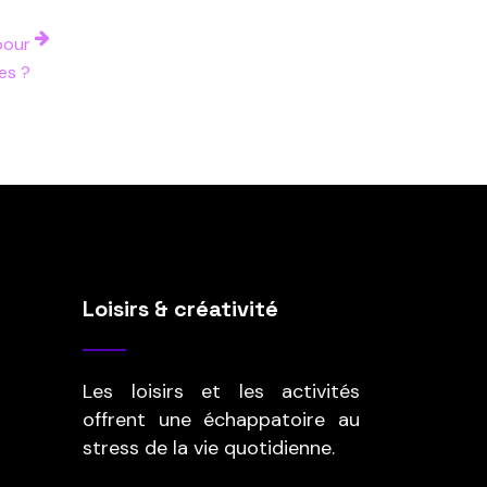
pour
es ?
Loisirs & créativité
Les loisirs et les activités
offrent une échappatoire au
stress de la vie quotidienne.