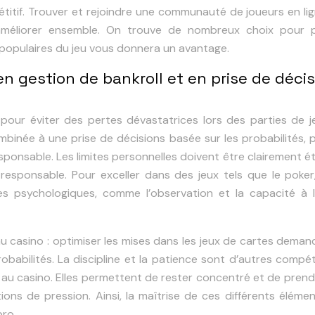
titif. Trouver et rejoindre une communauté de joueurs en li
améliorer ensemble. On trouve de nombreux choix pour p
 populaires du jeu vous donnera un avantage.
 gestion de bankroll et en prise de décis
e pour éviter des pertes dévastatrices lors des parties de 
binée à une prise de décisions basée sur les probabilités,
sponsable. Les limites personnelles doivent être clairement ét
 responsable. Pour exceller dans des jeux tels que le poker,
 psychologiques, comme l’observation et la capacité à li
u casino : optimiser les mises dans les jeux de cartes dema
babilités. La discipline et la patience sont d’autres compé
 au casino. Elles permettent de rester concentré et de pren
ons de pression. Ainsi, la maîtrise de ces différents éléme
pro.