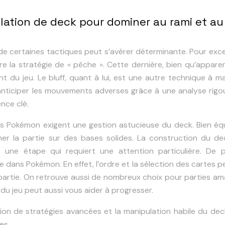
lation de deck pour dominer au rami et au
e de certaines tactiques peut s’avérer déterminante. Pour exce
dre la stratégie de « pêche ». Cette dernière, bien qu’appa
t du jeu. Le bluff, quant à lui, est une autre technique à ma
 anticiper les mouvements adverses grâce à une analyse rig
nce clé.
s Pokémon exigent une gestion astucieuse du deck. Bien équ
mer la partie sur des bases solides. La construction du de
t une étape qui requiert une attention particulière. De pl
e dans Pokémon. En effet, l’ordre et la sélection des cartes 
partie. On retrouve aussi de nombreux choix pour parties a
 du jeu peut aussi vous aider à progresser.
tion de stratégies avancées et la manipulation habile du de
es.