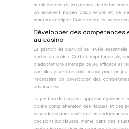
modifications du jeu permet de rester compé
un excellent moyen d’apprendre et de s’
amateurs en ligne. Comprendre les variantes
Développer des compétences en
au casino
La gestion de bankroll se révèle essentiell
cartes au casino. Cette compétence clé, com
d’adopter une stratégie de jeu efficace et re
car elles jouent un rôle crucial pour un jeu
nécessaire de développer des compétences
adversaires.
La gestion de risques s’applique également a
bonne compréhension des risques et des pro
essentielles pour améliorer les performances
décisions judicieuses, même dans des situati
impérative pour devenir un joueur de casino 