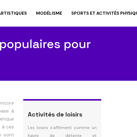
 ARTISTIQUES
MODÉLISME
SPORTS ET ACTIVITÉS PHYSIQ
 populaires pour
 encore
base à
Activités de loisirs
érique
e à ces
Les loisirs s’affirment comme un
e sont
havre de détente et